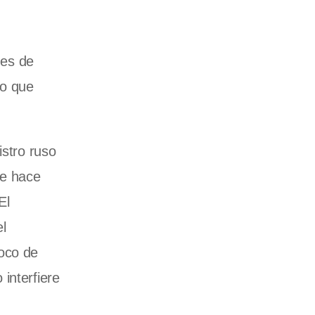
nes de
go que
istro ruso
de hace
El
l
oco de
interfiere