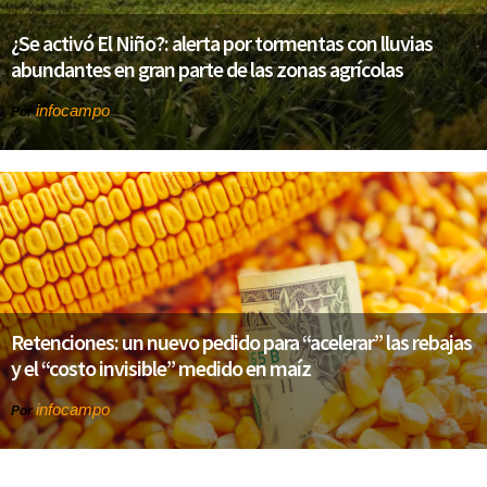
¿Se activó El Niño?: alerta por tormentas con lluvias
abundantes en gran parte de las zonas agrícolas
infocampo
Por
Retenciones: un nuevo pedido para “acelerar” las rebajas
y el “costo invisible” medido en maíz
infocampo
Por