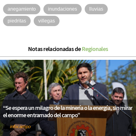
anegamiento
inundaciones
lluvias
piedritas
villegas
Notas relacionadas de
Regionales
“Se espera un milagro de la minería o la energía, sin mirar
el enorme entramado del campo”
infocampo
Por