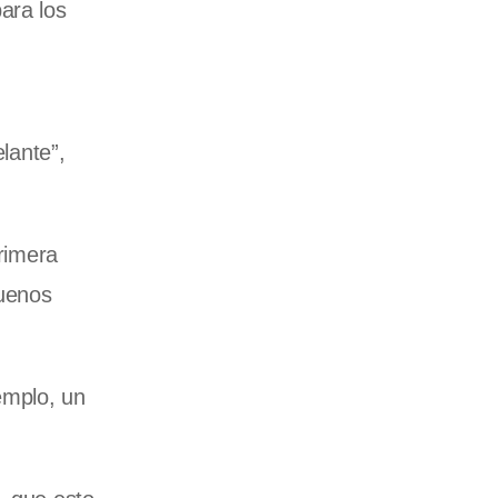
ara los
lante”,
primera
Buenos
emplo, un