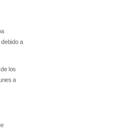
pa
 debido a
de los
lunes a
de