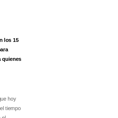
n los 15
para
a quienes
que hoy
el tiempo
 el