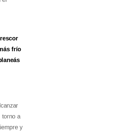
frescor
más frío
planeás
lcanzar
 torno a
siempre y