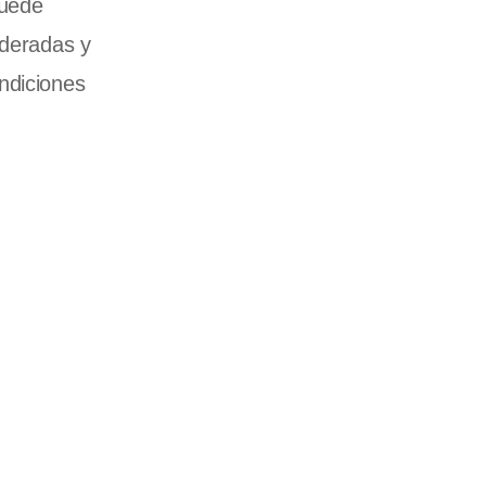
puede
oderadas y
ndiciones