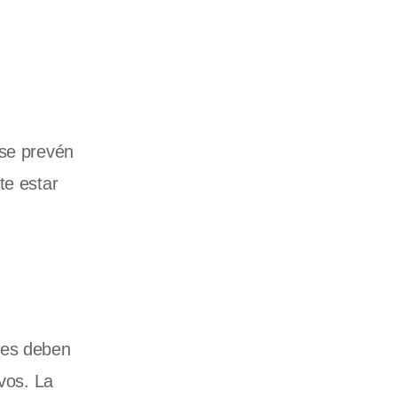
 se prevén
te estar
res deben
ivos. La