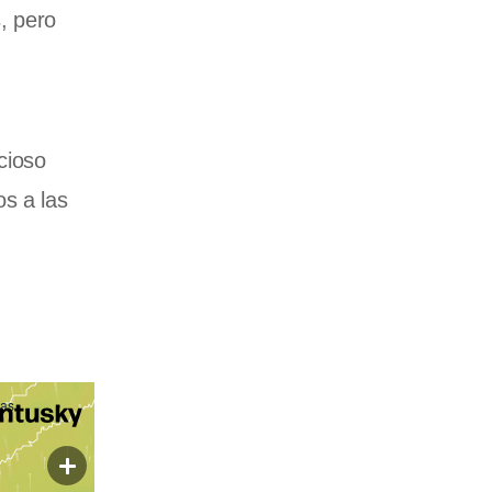
, pero
cioso
os a las