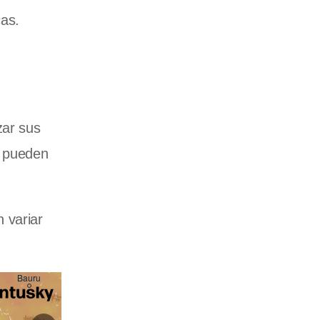
cas.
zar sus
s pueden
 variar