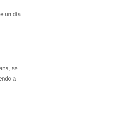
de un día
ana, se
iendo a