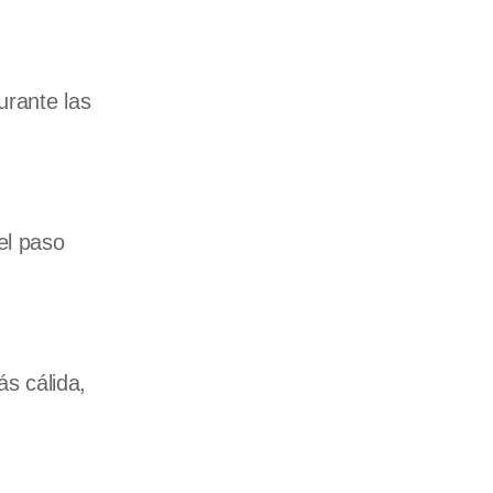
urante las
el paso
s cálida,