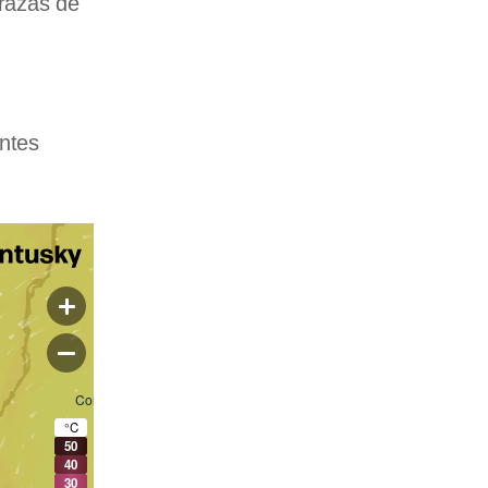
rrazas de
entes