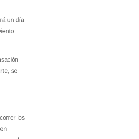
rá un día
viento
nsación
rte, se
orrer los
uen