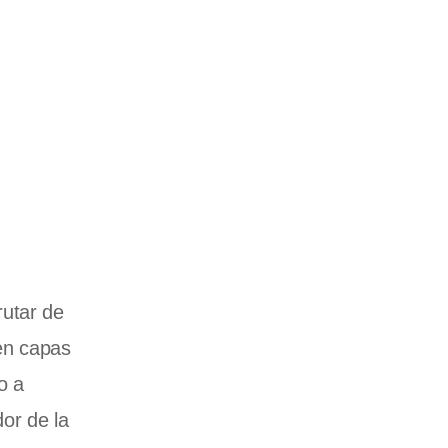
rutar de
en capas
o a
or de la