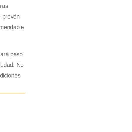
uras
e prevén
comendable
dará paso
ciudad. No
diciones