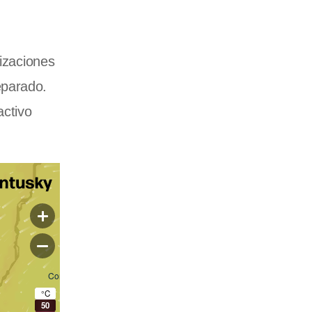
lizaciones
eparado.
activo