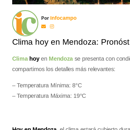
Por
Infocampo
Clima hoy en Mendoza: Pronósti
Clima
hoy
en
Mendoza
se presenta con condici
compartimos los detalles más relevantes:
– Temperatura Mínima: 8°C
– Temperatura Máxima: 19°C
Hoy en Mendoza
, el clima estará cubierto d