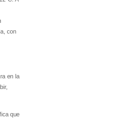
n
ía, con
ra en la
ir,
fica que