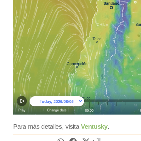
Para más detalles, visita
Ventusky
.