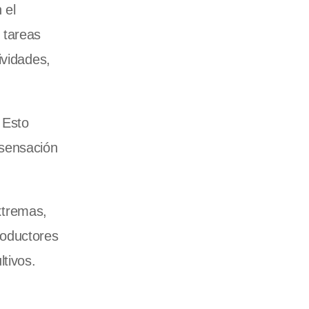
 el
 tareas
ividades,
 Esto
 sensación
xtremas,
productores
tivos.