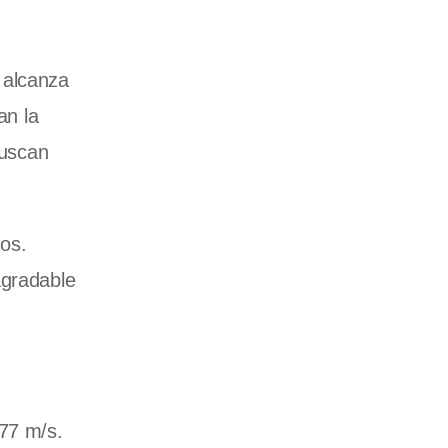
 alcanza
an la
buscan
os.
agradable
.77 m/s.