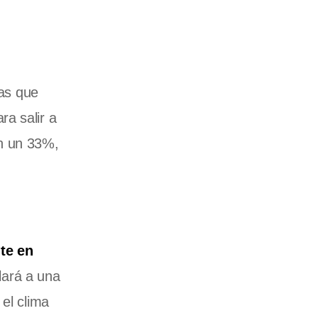
ras que
a salir a
n un 33%,
te en
lará a una
el clima