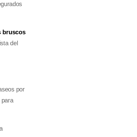
segurados
s bruscos
sta del
seos por
 para
La