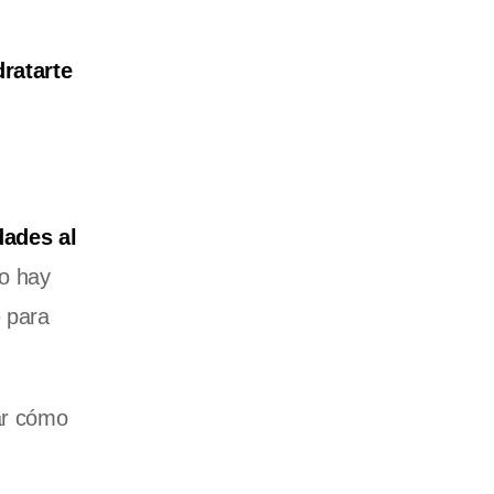
ratarte
dades al
no hay
e para
ar cómo