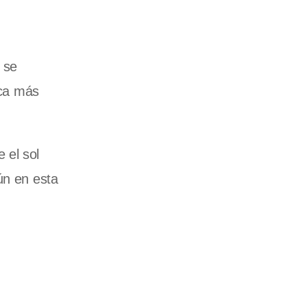
 se
ica más
 el sol
ún en esta