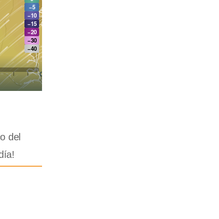
co del
día!