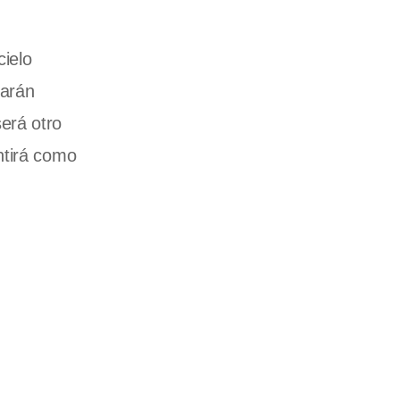
cielo
larán
erá otro
ntirá como