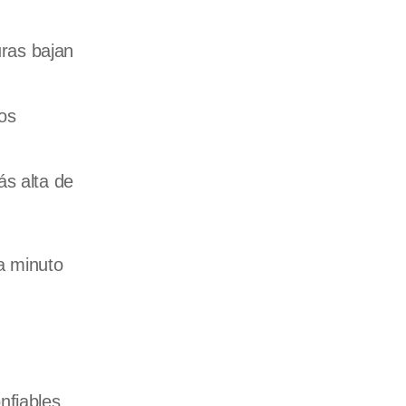
uras bajan
os
ás alta de
a minuto
nfiables