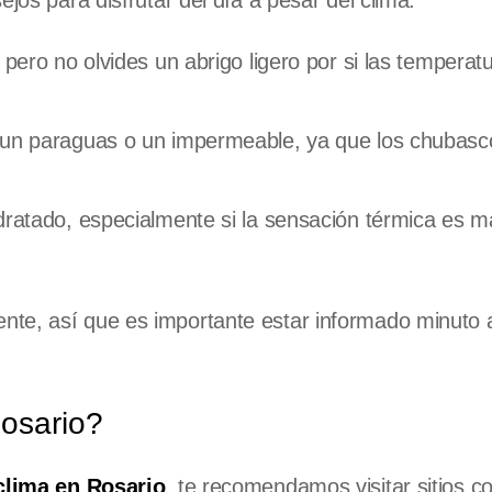
jos para disfrutar del día a pesar del clima:
 pero no olvides un abrigo ligero por si las temperat
r un paraguas o un impermeable, ya que los chubasc
dratado, especialmente si la sensación térmica es m
nte, así que es importante estar informado minuto 
osario?
clima en Rosario
, te recomendamos visitar sitios co