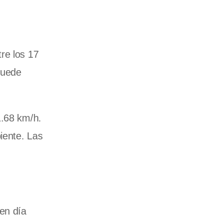
re los 17
puede
1.68 km/h.
iente. Las
uen día