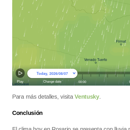
Para más detalles, visita
Ventusky
.
Conclusión
El clima hoy en Rosario se presenta con lluvi