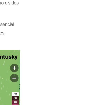
no olvides
esencial
 es