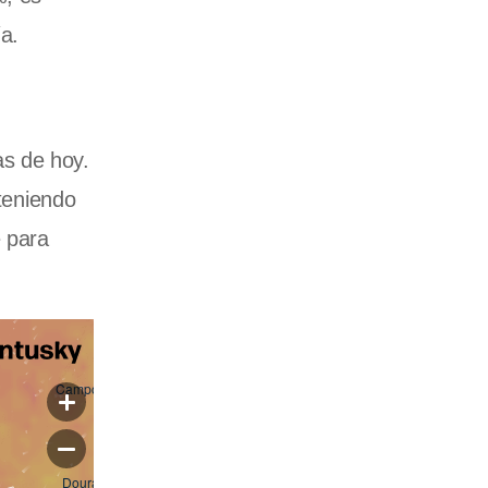
a.
as de hoy.
 teniendo
e para