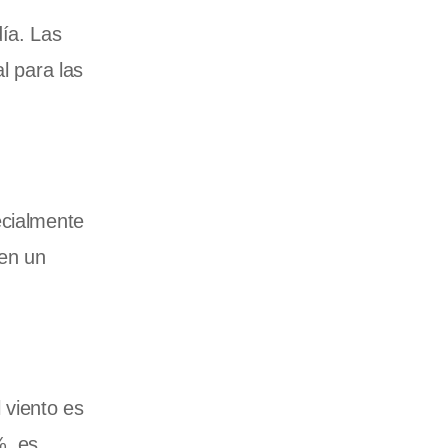
ía. Las
l para las
ecialmente
en un
 viento es
%, es