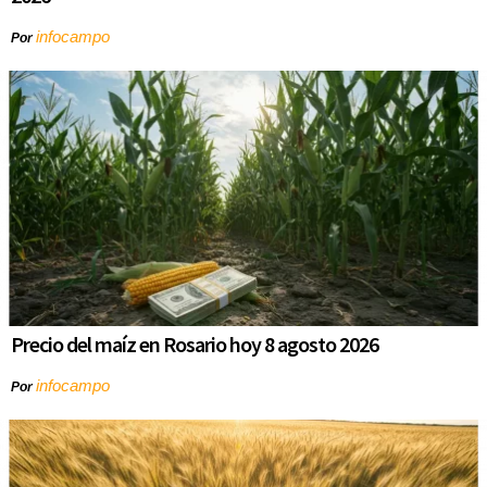
infocampo
Por
Precio del maíz en Rosario hoy 8 agosto 2026
infocampo
Por