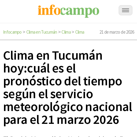
Infocampo
Clima en Tucumán
Clima
Clima
21 de marzo de 2026
>
>
>
Clima en Tucumán
hoy:cuál es el
pronóstico del tiempo
según el servicio
meteorológico nacional
para el 21 marzo 2026