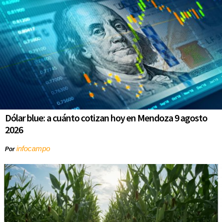
Dólar blue: a cuánto cotizan hoy en Mendoza 9 agosto
2026
infocampo
Por