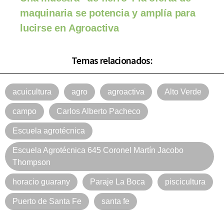
maquinaria se potencia y amplía para
lucirse en Agroactiva
Temas relacionados:
acuicultura
agro
agroactiva
Alto Verde
campo
Carlos Alberto Pacheco
Escuela agrotécnica
Escuela Agrotécnica 645 Coronel Martín Jacobo
Thompson
horacio guarany
Paraje La Boca
piscicultura
Puerto de Santa Fe
santa fe