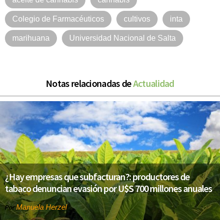
Colegio de Farmacéuticos
cultivos
inta
marihuana
Universidad Nacional de Salta
Notas relacionadas de
Actualidad
¿Hay empresas que subfacturan?: productores de
tabaco denuncian evasión por U$S 700 millones anuales
Manuela Herzel
Por