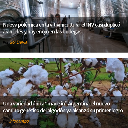
Nueva polémica en la vitivinicultura: el INV casi duplicó
aranceles y hay enojo en las bodegas
Sol Devia
Por
Una variedad única “made in” Argentina: el nuevo
camino genético del algodón ya alcanzó su primer logro
infocampo
Por