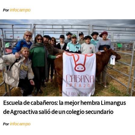
infocampo
Por
Escuela de cabañeros: la mejor hembra Limangus
de Agroactiva salió de un colegio secundario
infocampo
Por