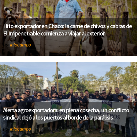
Hito exportador en Chaco: la carne de chivos y cabras de
El Impenetrable comienza a viajar al exterior
infocampo
Por
Alerta agroexportadora: en plena cosecha, un conflicto
sindical dejó a los puertos al borde de la parálisis
infocampo
Por