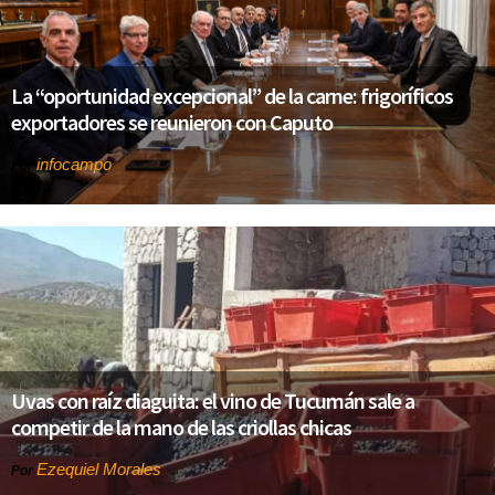
La “oportunidad excepcional” de la carne: frigoríficos
exportadores se reunieron con Caputo
infocampo
Por
Uvas con raíz diaguita: el vino de Tucumán sale a
competir de la mano de las criollas chicas
Ezequiel Morales
Por