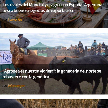
Los rivales del Mundial y el agro: con España, Argentina
pesca buenos negocios de exportación
Favio Re
Por
“Agronea es nuestra vidriera”: la ganadería del norte se
robustece con la genética
infocampo
Por