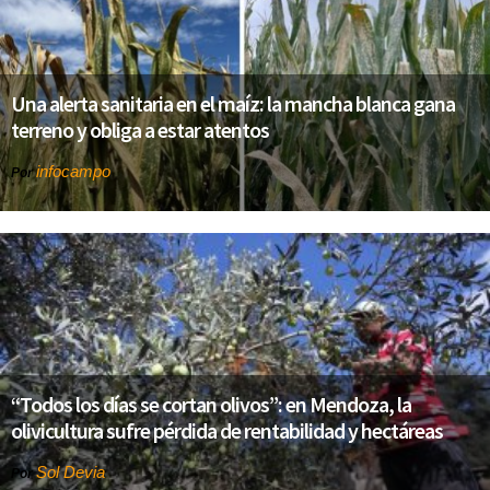
Una alerta sanitaria en el maíz: la mancha blanca gana
terreno y obliga a estar atentos
infocampo
Por
“Todos los días se cortan olivos”: en Mendoza, la
olivicultura sufre pérdida de rentabilidad y hectáreas
Sol Devia
Por