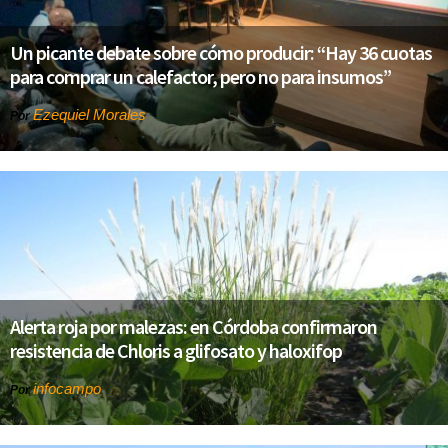
Un picante debate sobre cómo producir: “Hay 36 cuotas
para comprar un calefactor, pero no para insumos”
Ezequiel Morales
Por
Alerta roja por malezas: en Córdoba confirmaron
resistencia de Chloris a glifosato y haloxifop
infocampo
Por