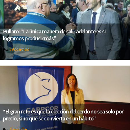
Pullaro: “La única manera de salir adelante es si
logramos producir más”
infocampo
Por
“El gran reto es que la elección del cerdo no sea solo por
precio, sino que se convierta en un hábito”
Favio Re
Por