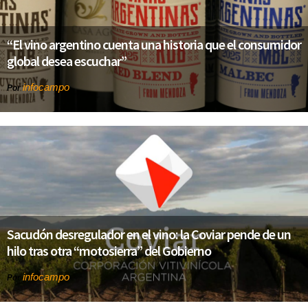
“El vino argentino cuenta una historia que el consumidor
global desea escuchar”
infocampo
Por
Sacudón desregulador en el vino: la Coviar pende de un
hilo tras otra “motosierra” del Gobierno
infocampo
Por