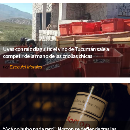
Uvas con raíz diaguita: el vino de Tucumán sale a
competir de la mano de las criollas chicas
Ezequiel Morales
Por
“Acá no hubo nada raro”: Norton se defiende tras las