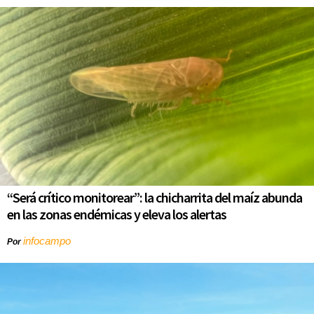
“Será crítico monitorear”: la chicharrita del maíz abunda
en las zonas endémicas y eleva los alertas
infocampo
Por