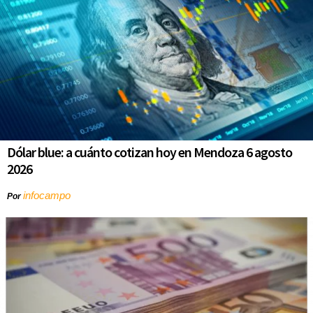
Dólar blue: a cuánto cotizan hoy en Mendoza 6 agosto
2026
infocampo
Por