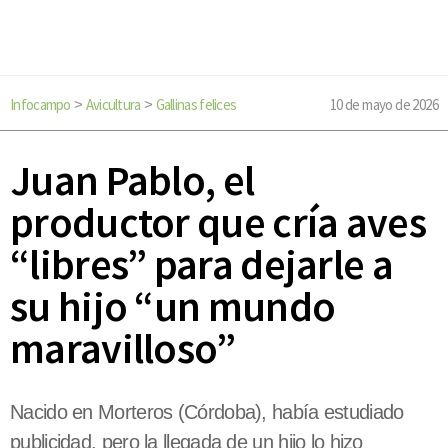
Infocampo
Avicultura
Gallinas felices
10 de mayo de 2026
>
>
Juan Pablo, el
productor que cría aves
“libres” para dejarle a
su hijo “un mundo
maravilloso”
Nacido en Morteros (Córdoba), había estudiado
publicidad, pero la llegada de un hijo lo hizo