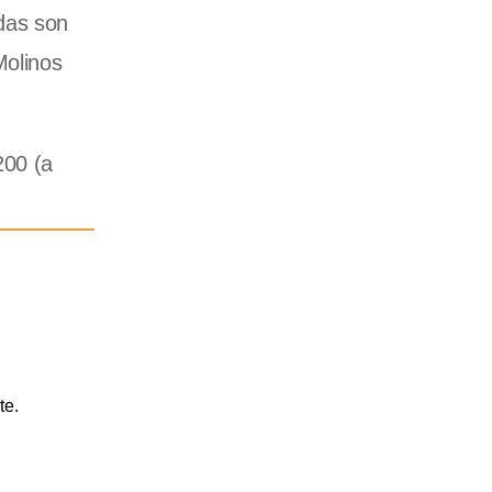
das son
Molinos
200 (a
te.