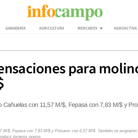
GANADERÍA
AGRICULTURA
MERCADOS
AGROACTIVA
nsaciones para molinos
$
no Cañuelas con 11,57 M/$, Fepasa con 7,83 M/$ y Pro
7 M/$, Fepasa con 7,83 M/$ y Prosavic con 6,57 M/$. También se asignaron 
roducir terneros overos.