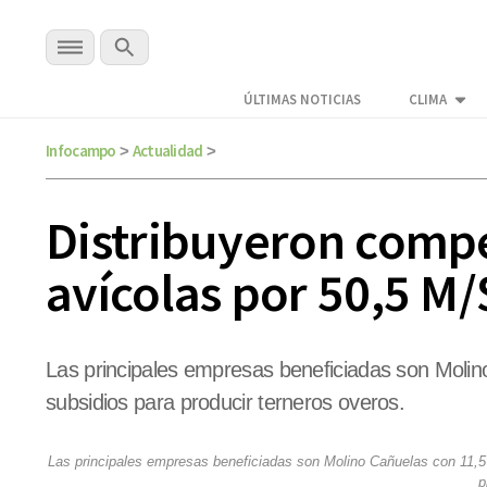
ÚLTIMAS NOTICIAS
CLIMA
Infocampo
Actualidad
>
>
Distribuyeron compe
avícolas por 50,5 M/
Las principales empresas beneficiadas son Moli
subsidios para producir terneros overos.
Las principales empresas beneficiadas son Molino Cañuelas con 11,5
p