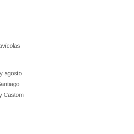
avícolas
y agosto
Santiago
; y Castom