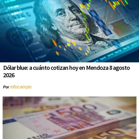
Dólar blue: a cuánto cotizan hoy en Mendoza 8 agosto
2026
infocampo
Por