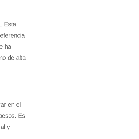
a
. Esta
referencia
se ha
no de alta
ar en el
pesos. Es
al y