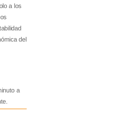
lo a los
mos
tabilidad
nómica del
minuto a
te.