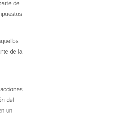
parte de
impuestos
aquellos
nte de la
 acciones
ón del
en un