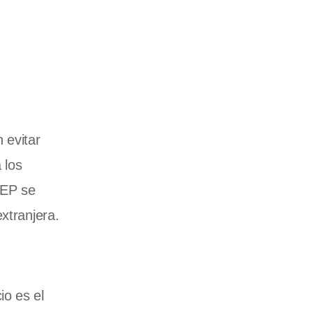
 evitar
 los
MEP se
xtranjera.
io es el