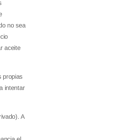
s
e
rdo no sea
cio
r aceite
s propias
 intentar
ivado). A
nancia el