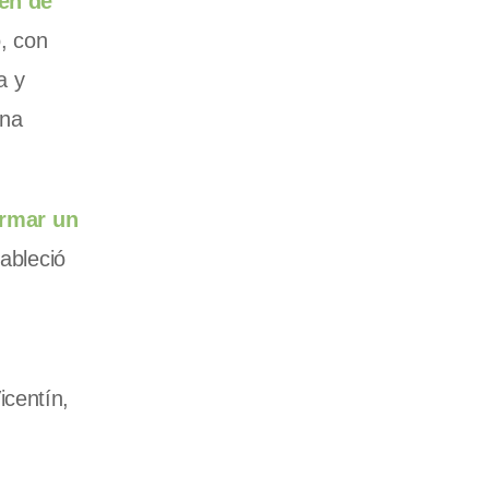
men de
, con
a y
una
irmar un
ableció
icentín,