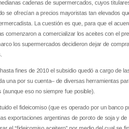
 medianas cadenas de supermercados, cuyos titulare
do se ofrecían a precios mayoristas tan elevados qu
ermercadista. La cuestión es que, para que el acue
ras comenzaron a comercializar los aceites con el pre
 marco los supermercados decidieron dejar de compra
.
sta fines de 2010 el subsidio quedó a cargo de la
da una por su cuenta– de diversas herramientas para
res (aunque eso no siempre fue posible).
tuido el fideicomiso (que es operado por un banco pr
las exportaciones argentinas de poroto de soja y de
rar el “fideicomiso aceitero” por medio del cual se fi