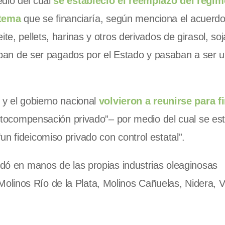
edio del cual
se estableció el reemplazo del régi
stema
que se financiaría, según menciona el acuerdo
te, pellets, harinas y otros derivados de girasol, soj
ejaban de ser pagados por el Estado y pasaban a ser 
 y el gobierno nacional
volvieron a reunirse para f
compensación privado”– por medio del cual se est
n fideicomiso privado con control estatal”.
uedó en manos de las propias industrias oleaginosas
linos Río de la Plata, Molinos Cañuelas, Nidera, V