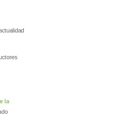
actualidad
uctores
e la
ado