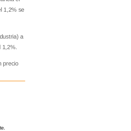
el 1,2% se
dustria) a
el 1,2%.
n precio
te.