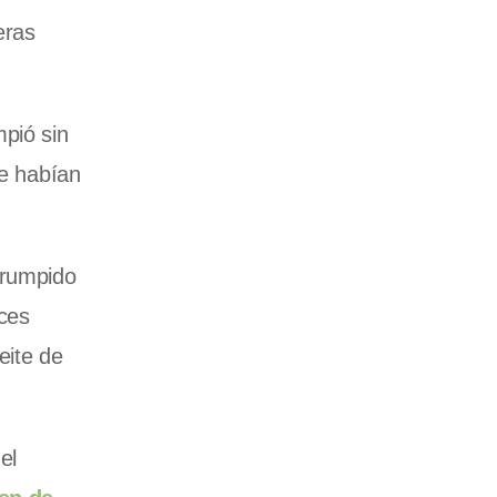
eras
mpió sin
se habían
rrumpido
nces
eite de
el