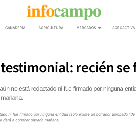
GANADERÍA
AGRICULTURA
MERCADOS
AGROACTIVA
 testimonial: recién se
n no está redactado ni fue firmado por ninguna entid
do mañana.
 ni fue firmado por ninguna entidad (sólo existe un borrador aprobado "de p
 se dará a conocer pasado mañana.