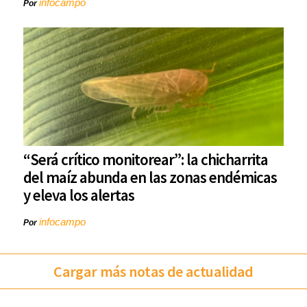
infocampo
Por
“Será crítico monitorear”: la chicharrita
del maíz abunda en las zonas endémicas
y eleva los alertas
infocampo
Por
Cargar más notas de actualidad