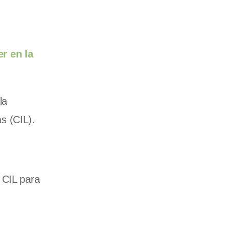
r en la
la
s (CIL).
 CIL para