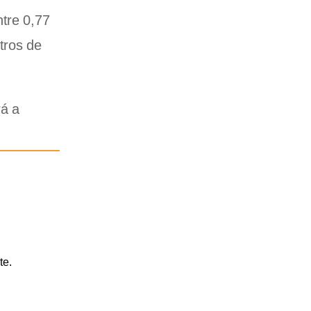
ntre 0,77
itros de
rá a
te.