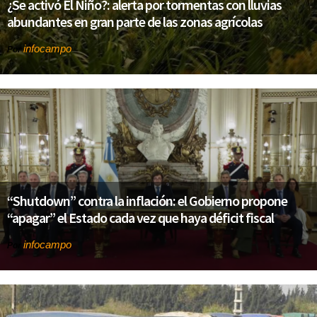
¿Se activó El Niño?: alerta por tormentas con lluvias
abundantes en gran parte de las zonas agrícolas
infocampo
Por
“Shutdown” contra la inflación: el Gobierno propone
“apagar” el Estado cada vez que haya déficit fiscal
infocampo
Por