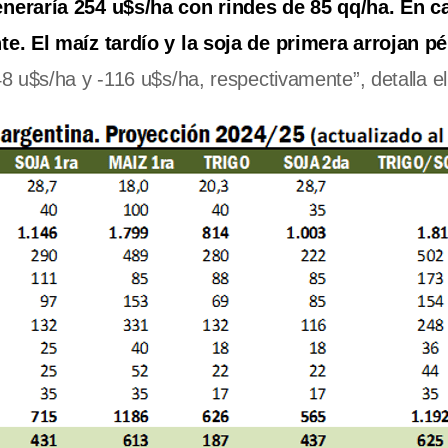
eneraría 254 u$s/ha con rindes de 85 qq/ha. En 
e. El maíz tardío y la soja de primera arrojan p
 u$s/ha y -116 u$s/ha, respectivamente”, detalla el