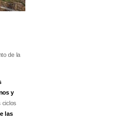
to de la
s
rnos y
 ciclos
e las