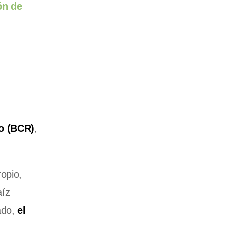
ón de
io (BCR)
,
opio,
aíz
ado,
el