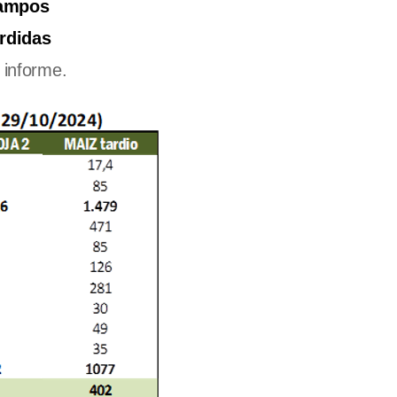
campos
érdidas
 informe.