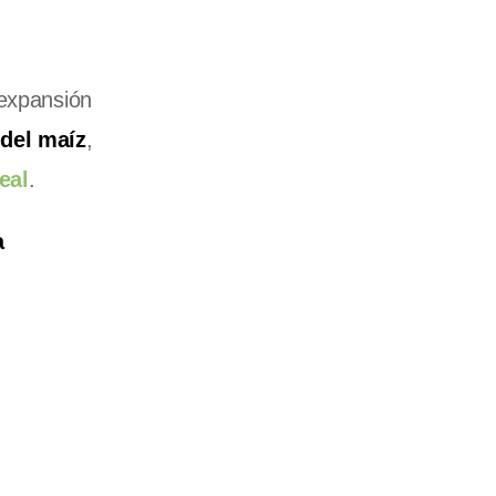
 expansión
del maíz
,
eal
.
a