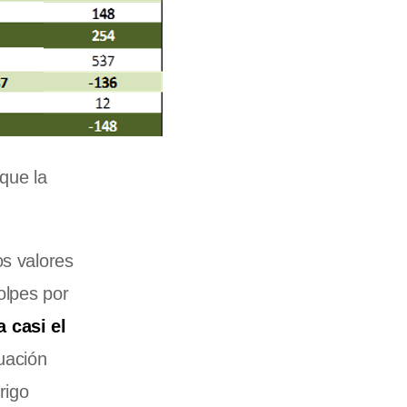
que la
s valores
olpes por
 casi el
uación
rigo