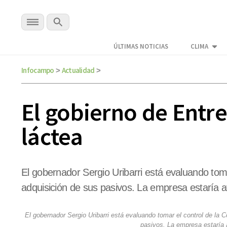
ÚLTIMAS NOTICIAS
CLIMA
Infocampo
Actualidad
>
>
El gobierno de Entr
láctea
El gobernador Sergio Uribarri está evaluando tom
adquisición de sus pasivos. La empresa estaría 
El gobernador Sergio Uribarri está evaluando tomar el control de la
pasivos. La empresa estaría 