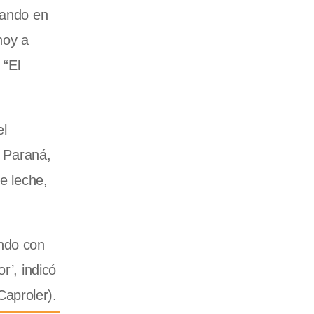
uando en
hoy a
 “El
el
e Paraná,
e leche,
ando con
r’, indicó
aproler).