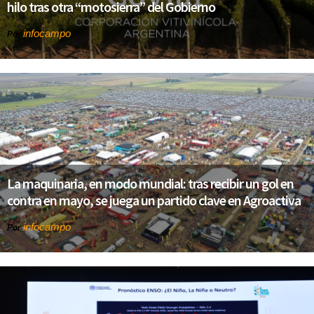
hilo tras otra “motosierra” del Gobierno
infocampo
Por
La maquinaria, en modo mundial: tras recibir un gol en
contra en mayo, se juega un partido clave en Agroactiva
infocampo
Por