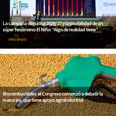
La campaña climática 2026/27 y la posibilidad de un
súper fenómeno El Niño: “Algo de realidad tiene”
infocampo
Por
Biocombustibles: el Congreso comenzó a debatir la
nueva ley, que tiene apoyo agroindustrial
infocampo
Por