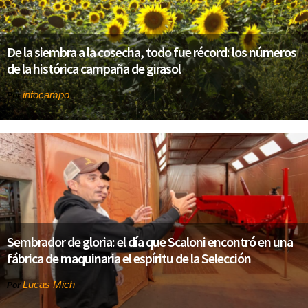
De la siembra a la cosecha, todo fue récord: los números
de la histórica campaña de girasol
infocampo
Por
Sembrador de gloria: el día que Scaloni encontró en una
fábrica de maquinaria el espíritu de la Selección
Lucas Mich
Por