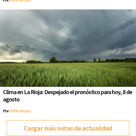
Por
Clima en La Rioja: Despejado el pronóstico para hoy, 8 de
agosto
infocampo
Por
Cargar más notas de actualidad