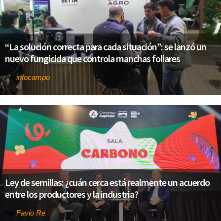
“La solución correcta para cada situación”: se lanzó un
nuevo fungicida que controla manchas foliares
infocampo
Por
Ley de semillas: ¿cuán cerca está realmente un acuerdo
entre los productores y la industria?
Favio Re
Por