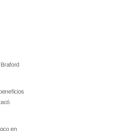
 Braford
beneficios
tacó
foco en