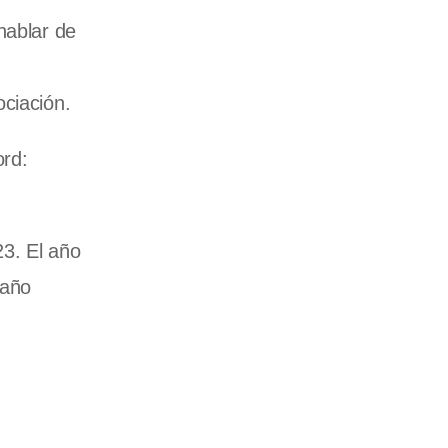
hablar de
ociación.
ord:
23. El año
 año