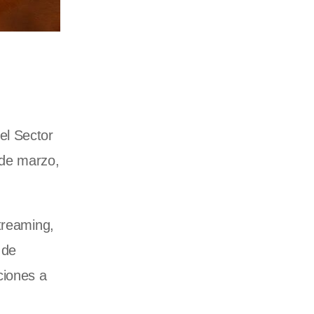
el Sector
 de marzo,
treaming,
 de
ciones a