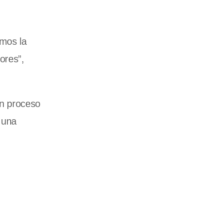
omos la
ores”,
un proceso
 una