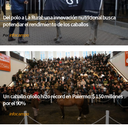
Del polo a La Rural: una innovación nutricional busca
potenciar el rendimiento de los caballos
infocampo
Por
Un caballo criollo hizo récord en Palermo: $ 150 millones
por el 90%
infocampo
Por