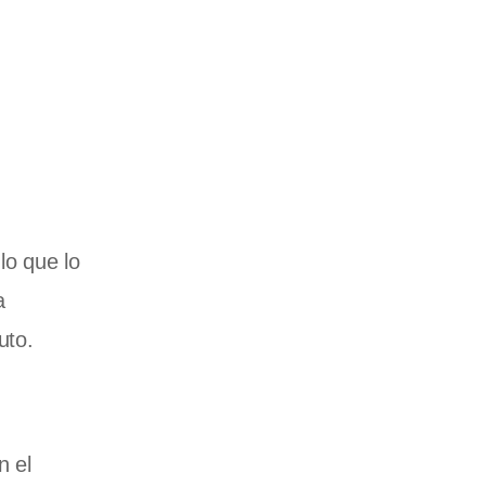
 lo que lo
a
uto.
n el