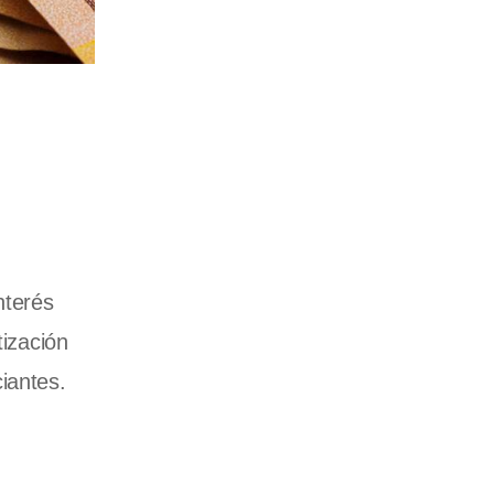
nterés
tización
iantes.