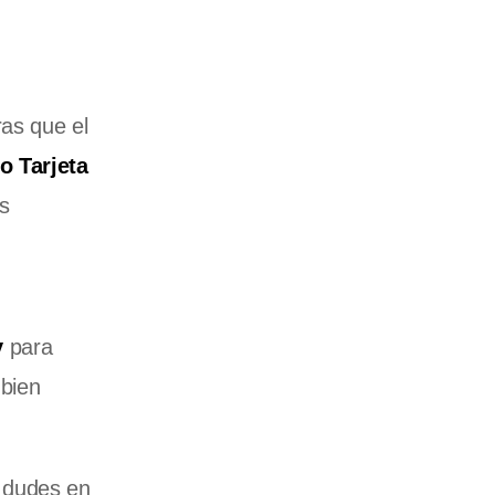
ras que el
o Tarjeta
es
y
para
 bien
o dudes en