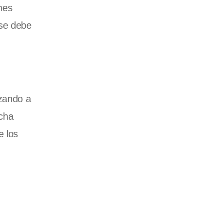
nes
 se debe
izando a
echa
e los