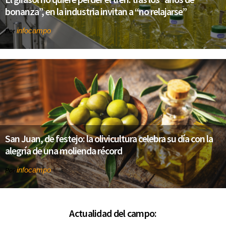
bonanza”, en la industria invitan a “no relajarse”
infocampo
Por
San Juan, de festejo: la olivicultura celebra su día con la
alegría de una molienda récord
infocampo
Por
Actualidad del campo: