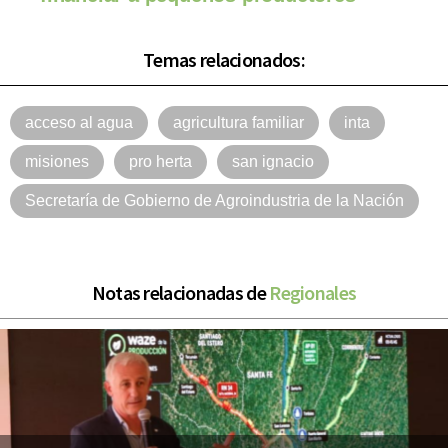
Temas relacionados:
acceso al agua
agricultura familiar
inta
misiones
pro herta
san ignacio
Secretaría de Gobierno de Agroindustria de la Nación
Notas relacionadas de
Regionales