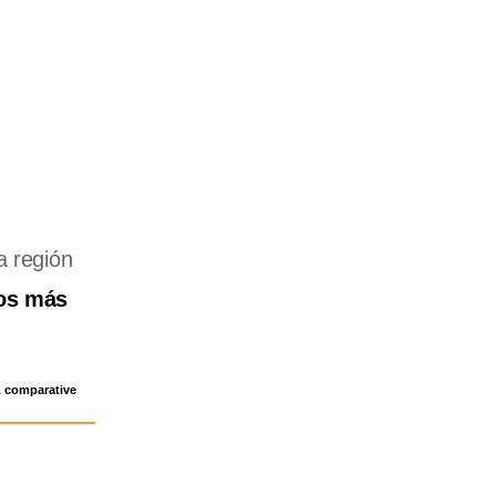
a región
los más
 A comparative