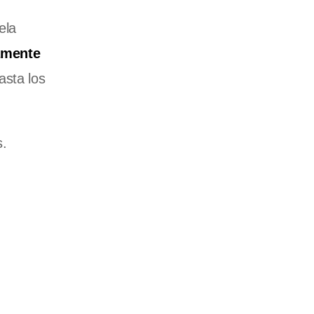
ela
amente
asta los
s.