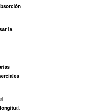
absorción
sar la
rias
merciales
al
longitu
d.