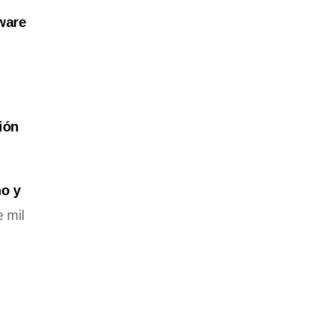
ware
ión
no y
 mil