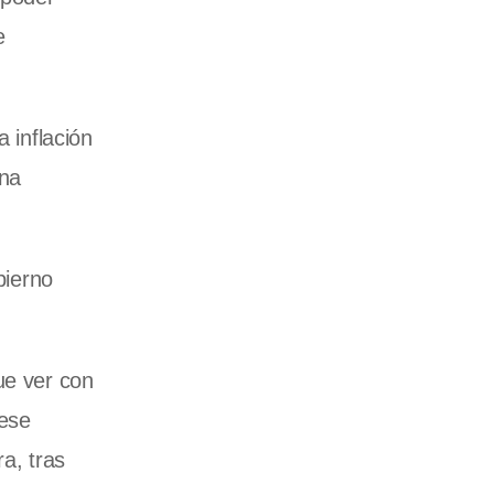
e
 inflación
una
bierno
ue ver con
 ese
a, tras