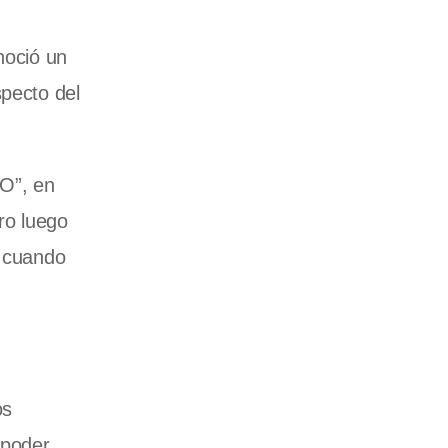
noció un
specto del
SO”, en
ro luego
, cuando
os
 poder