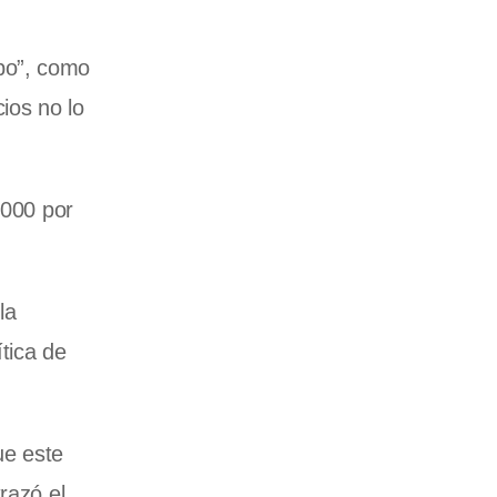
po”, como
cios no lo
.000 por
la
ítica de
ue este
razó el