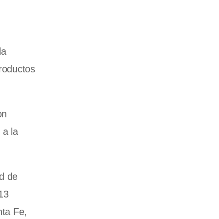
la
productos
on
 a la
ad de
13
nta Fe,