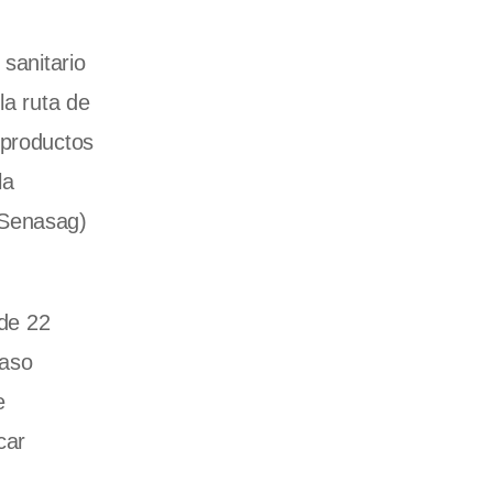
 sanitario
la ruta de
 productos
la
(Senasag)
 de 22
Paso
e
car