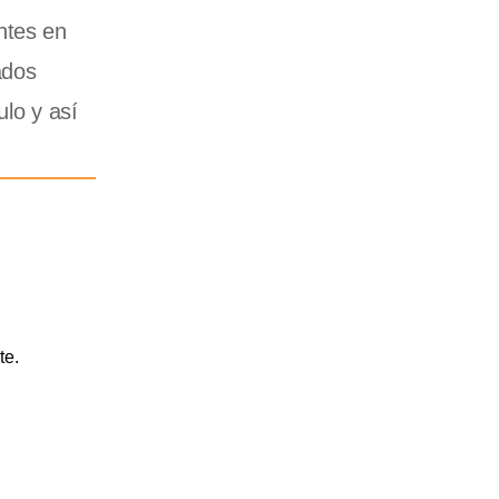
ntes en
ados
ulo y así
te.