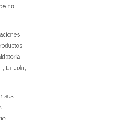
 de no
laciones
productos
ldatoria
, Lincoln,
ar sus
s
mo