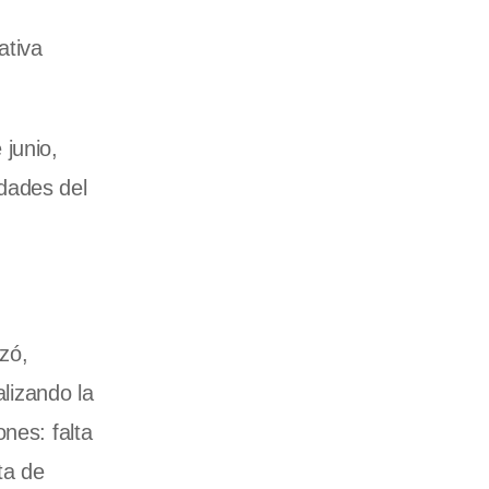
ativa
 junio,
idades del
zó,
alizando la
nes: falta
ta de