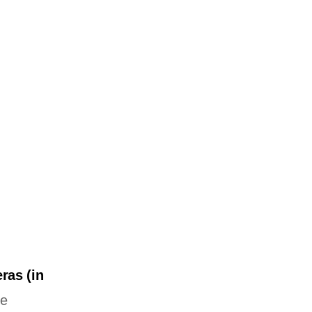
ras (in
de