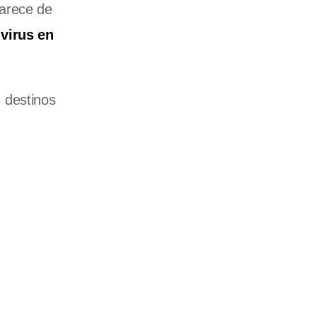
carece de
 virus en
 destinos