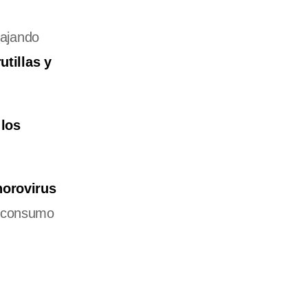
bajando
utillas y
 los
norovirus
a consumo