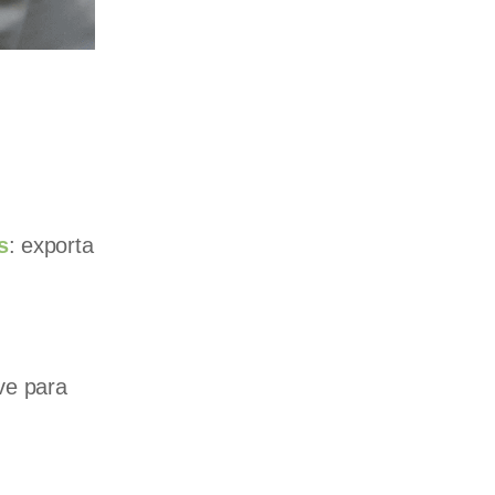
as
: exporta
ve para